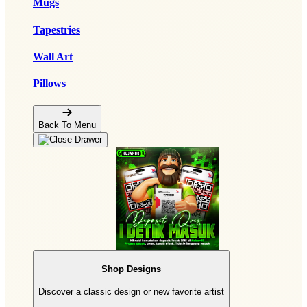
Mugs
Tapestries
Wall Art
Pillows
Back To Menu
Shop Designs
Discover a classic design or new favorite artist