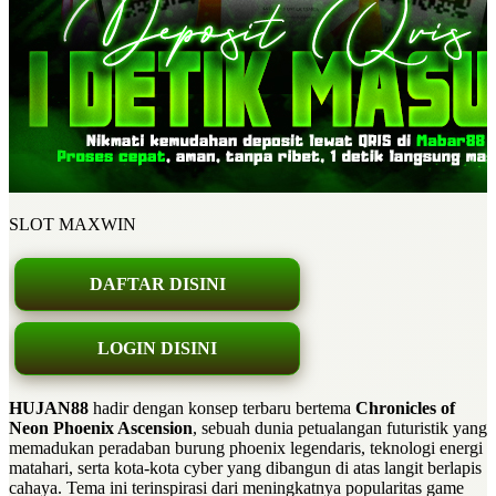
SLOT MAXWIN
DAFTAR DISINI
LOGIN DISINI
HUJAN88
hadir dengan konsep terbaru bertema
Chronicles of
Neon Phoenix Ascension
, sebuah dunia petualangan futuristik yang
memadukan peradaban burung phoenix legendaris, teknologi energi
matahari, serta kota-kota cyber yang dibangun di atas langit berlapis
cahaya. Tema ini terinspirasi dari meningkatnya popularitas game