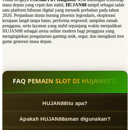
masa depan yang cepat dan stabil,
HUJAN88
tampil sebagai salah
satu platform hiburan digital yang menarik perhatian pada tahun
2026. Perpaduan dunia burung phoenix legendaris, eksplorasi
kerajaan langit tanpa batas, performa responsif, tampilan ramah
pengguna, serta layanan yang stabil sepanjang waktu menjadikan
HUJAN88 sebagai arena online modern bagi pengguna yang
menginginkan pengalaman gaming unik, segar, dan mengikuti tren
game generasi masa depan.
FAQ PEMAIN SLOT DI HUJAN88🏆
HUJAN88itu apa?
HUJAN88
adalah platform slot online terpercaya dengan
Apakah HUJAN88aman digunakan?
sistem modern dan layanan profesional.