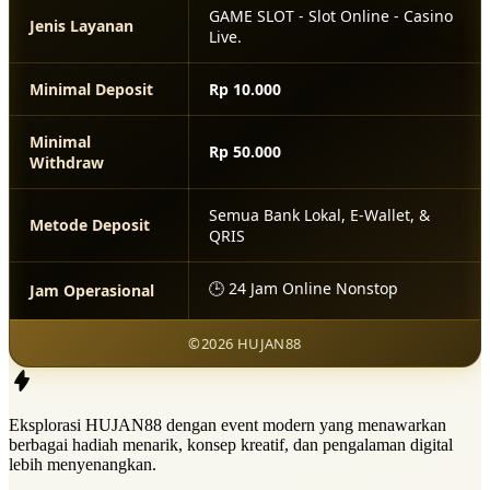
GAME SLOT - Slot Online - Casino
Jenis Layanan
Live.
Minimal Deposit
Rp 10.000
Minimal
Rp 50.000
Withdraw
Semua Bank Lokal, E-Wallet, &
Metode Deposit
QRIS
🕒 24 Jam Online Nonstop
Jam Operasional
©2026 HUJAN88
Eksplorasi HUJAN88 dengan event modern yang menawarkan
berbagai hadiah menarik, konsep kreatif, dan pengalaman digital
lebih menyenangkan.