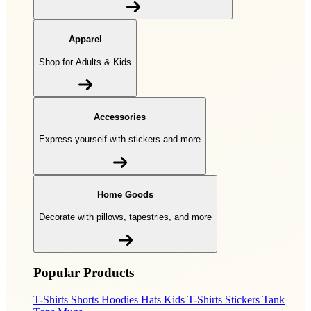
Apparel
Shop for Adults & Kids
Accessories
Express yourself with stickers and more
Home Goods
Decorate with pillows, tapestries, and more
Popular Products
T-Shirts
Shorts
Hoodies
Hats
Kids T-Shirts
Stickers
Tank