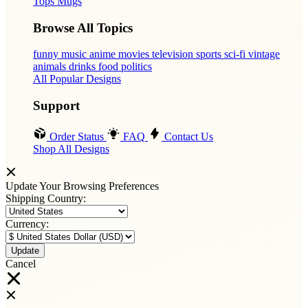
Tops
Mugs
Browse All Topics
funny
music
anime
movies
television
sports
sci-fi
vintage
animals
drinks
food
politics
All Popular Designs
Support
Order Status
FAQ
Contact Us
Shop All Designs
Update Your Browsing Preferences
Shipping Country:
Currency:
Cancel