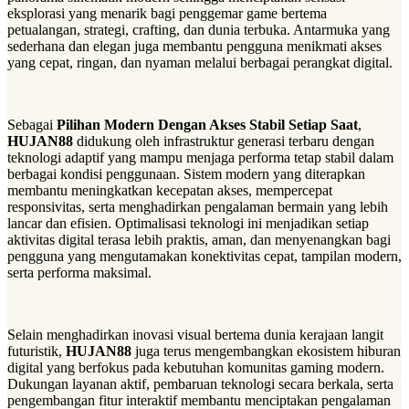
eksplorasi yang menarik bagi penggemar game bertema
petualangan, strategi, crafting, dan dunia terbuka. Antarmuka yang
sederhana dan elegan juga membantu pengguna menikmati akses
yang cepat, ringan, dan nyaman melalui berbagai perangkat digital.
Sebagai
Pilihan Modern Dengan Akses Stabil Setiap Saat
,
HUJAN88
didukung oleh infrastruktur generasi terbaru dengan
teknologi adaptif yang mampu menjaga performa tetap stabil dalam
berbagai kondisi penggunaan. Sistem modern yang diterapkan
membantu meningkatkan kecepatan akses, mempercepat
responsivitas, serta menghadirkan pengalaman bermain yang lebih
lancar dan efisien. Optimalisasi teknologi ini menjadikan setiap
aktivitas digital terasa lebih praktis, aman, dan menyenangkan bagi
pengguna yang mengutamakan konektivitas cepat, tampilan modern,
serta performa maksimal.
Selain menghadirkan inovasi visual bertema dunia kerajaan langit
futuristik,
HUJAN88
juga terus mengembangkan ekosistem hiburan
digital yang berfokus pada kebutuhan komunitas gaming modern.
Dukungan layanan aktif, pembaruan teknologi secara berkala, serta
pengembangan fitur interaktif membantu menciptakan pengalaman